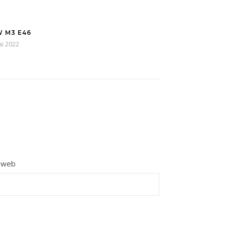
 M3 E46
ai 2022
e web