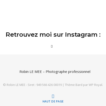
Retrouvez moi sur Instagram :
© Robin LE MEE - Siret : 949 566 426 00019 |
Thème Bard par
WP Royal
.
HAUT DE PAGE